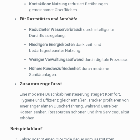
Kontaktlose Nutzung
reduziert Berührungen
gemeinsamer Oberflächen.
Für Raststätten und Autohöfe
Reduzierter Wasserverbrauch
durch intelligente
Durchflussregelung.
Niedrigere Energiekosten
dank zeit- und
bedarfsgesteuerter Nutzung.
Weniger Verwaltungsaufwand
durch digitale Prozesse.
Höhere Kundenzufriedenheit
durch moderne
Sanitäranlagen.
Zusammengefasst
Eine moderne Duschkabinensteuerung steigert Komfort,
Hygiene und Effizienz gleichermaßen. Trucker profitieren von
einer angenehmen Duscherfahrung, während Betreiber
Kosten senken, Ressourcen schonen und ihre Servicequalität
erhöhen.
Beispielablauf
Fahrer scannt einen QR-Code den er vom Raststätten