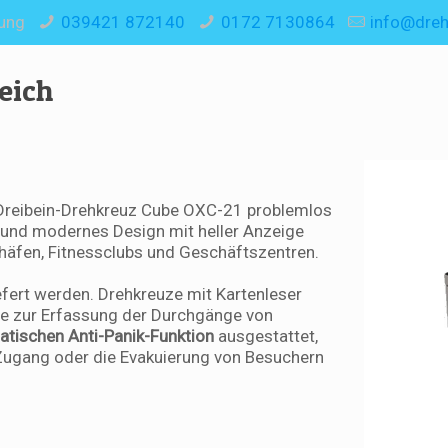
lung
039421 872140
0172 7130864
info@dreh
eich
Dreibein-Drehkreuz Cube OXC-21 problemlos
les und modernes Design mit heller Anzeige
ughäfen, Fitnessclubs und Geschäftszentren.
efert werden. Drehkreuze mit Kartenleser
e zur Erfassung der Durchgänge von
tischen Anti-Panik-Funktion
ausgestattet,
 Zugang oder die Evakuierung von Besuchern