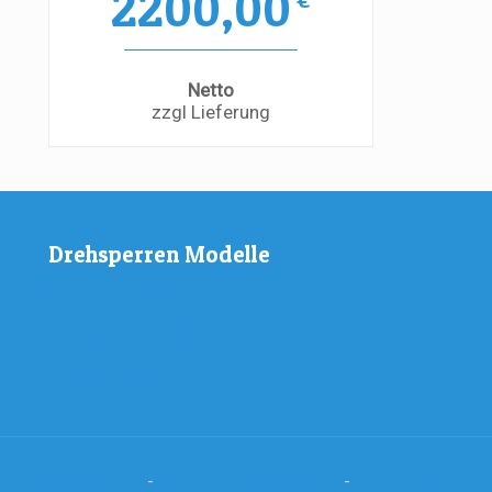
2200,00
Netto
zzgl Lieferung
Drehsperren Modelle
Drehsperren Innen
Drehsperren Außen
Schwenktüren
Impressum
-
Datenschutzerklärung
-
AGB Allgemeine